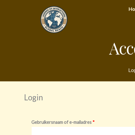
Ga
Ho
naar
de
inhoud
Acc
Log
Login
Vereist
Vereist
Gebruikersnaam of e-mailadres
*