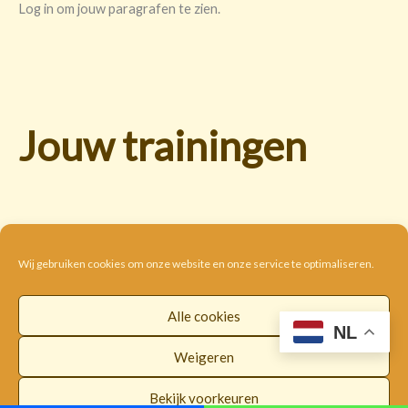
Log in om jouw paragrafen te zien.
Jouw trainingen
Wij gebruiken cookies om onze website en onze service te optimaliseren.
Alle cookies
Cookie beleid
Disclaimer
Privacybeleid
NL
Algemene voorwaarden
Weigeren
Copyright © 2026 |
WorldwideLOI
Bekijk voorkeuren
Facebook