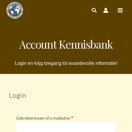
Ga
naar
de
inhoud
Account Kennisbank
Login en krijg toegang tot waardevolle informatie!
Login
Vereist
Vereist
Gebruikersnaam of e-mailadres
*