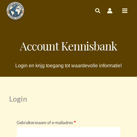
Ga
naar
de
inhoud
Account Kennisbank
Login en krijg toegang tot waardevolle informatie!
Login
Vereist
Vereist
Gebruikersnaam of e-mailadres
*