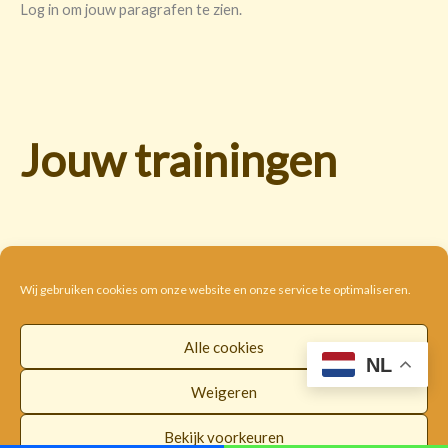
Log in om jouw paragrafen te zien.
Jouw trainingen
Wij gebruiken cookies om onze website en onze service te optimaliseren.
Alle cookies
Cookie beleid
Disclaimer
Privacybeleid
NL
Algemene voorwaarden
Weigeren
Copyright © 2026 |
WorldwideLOI
Bekijk voorkeuren
Facebook