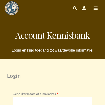
Ga
naar
de
inhoud
Account Kennisbank
Login en krijg toegang tot waardevolle informatie!
Login
Vereist
Vereist
Gebruikersnaam of e-mailadres
*