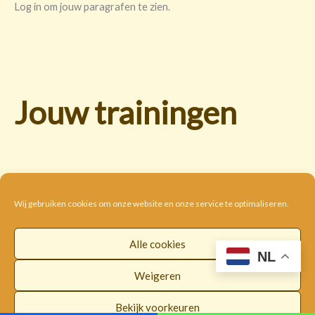
Log in om jouw paragrafen te zien.
Jouw trainingen
Wij gebruiken cookies om onze website en onze service te optimaliseren.
Alle cookies
Cookie beleid
Disclaimer
Privacybeleid
NL
Algemene voorwaarden
Weigeren
Copyright © 2026 |
WorldwideLOI
Bekijk voorkeuren
Facebook