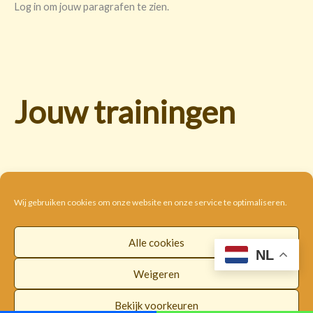
Log in om jouw paragrafen te zien.
Jouw trainingen
Wij gebruiken cookies om onze website en onze service te optimaliseren.
Alle cookies
Cookie beleid
Disclaimer
Privacybeleid
NL
Algemene voorwaarden
Weigeren
Copyright © 2026 |
WorldwideLOI
Bekijk voorkeuren
Facebook