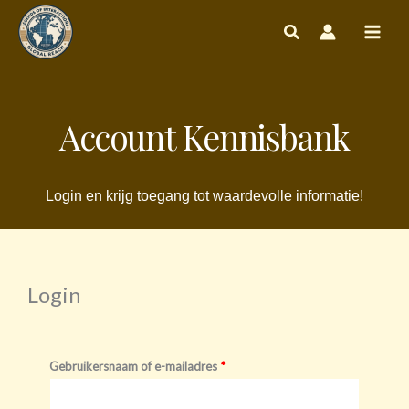
Ga
naar
de
inhoud
Account Kennisbank
Login en krijg toegang tot waardevolle informatie!
Login
Vereist
Vereist
Gebruikersnaam of e-mailadres
*