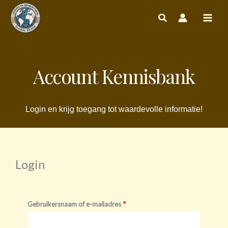
Ga
naar
de
inhoud
Account Kennisbank
Login en krijg toegang tot waardevolle informatie!
Login
Vereist
Vereist
Gebruikersnaam of e-mailadres
*