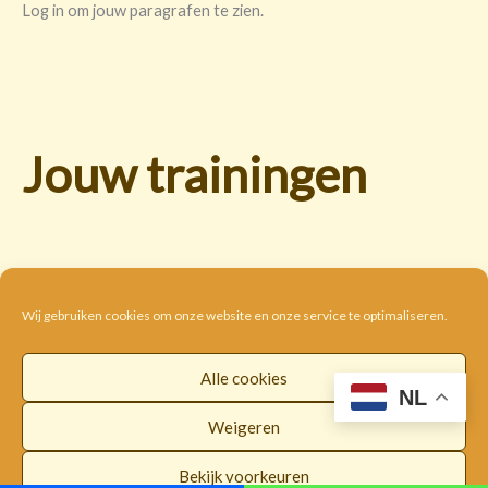
Log in om jouw paragrafen te zien.
Jouw trainingen
Wij gebruiken cookies om onze website en onze service te optimaliseren.
Alle cookies
Cookie beleid
Disclaimer
Privacybeleid
NL
Algemene voorwaarden
Weigeren
Copyright © 2026 |
WorldwideLOI
Bekijk voorkeuren
Facebook