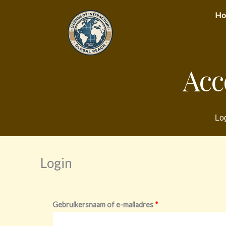
Ga
Ho
naar
de
inhoud
Acc
Log
Login
Vereist
Vereist
Gebruikersnaam of e-mailadres
*