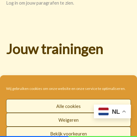
Log in om jouw paragrafen te zien.
Jouw trainingen
Wij gebruiken cookies om onze website en onze service te optimaliseren.
Alle cookies
Cookie beleid
Disclaimer
Privacybeleid
NL
Algemene voorwaarden
Weigeren
Copyright © 2026 |
WorldwideLOI
Bekijk voorkeuren
Facebook