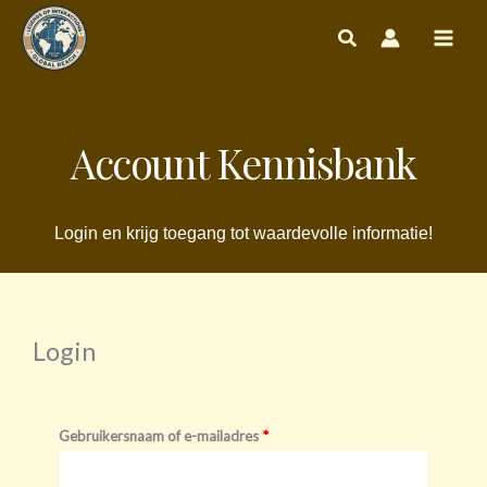
Ga
naar
de
inhoud
Account Kennisbank
Login en krijg toegang tot waardevolle informatie!
Login
Vereist
Vereist
Gebruikersnaam of e-mailadres
*