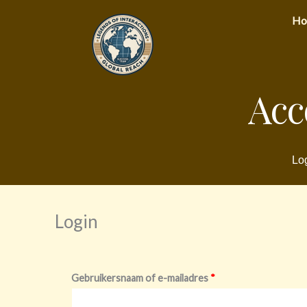
Ga
Ho
naar
de
inhoud
Acc
Log
Login
Vereist
Vereist
Gebruikersnaam of e-mailadres
*