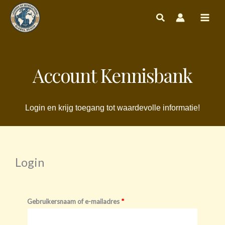
Ga
naar
de
inhoud
Account Kennisbank
Login en krijg toegang tot waardevolle informatie!
Login
Vereist
Vereist
Gebruikersnaam of e-mailadres
*