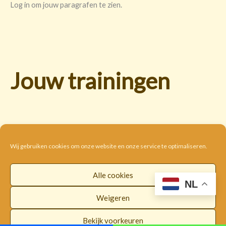
Log in om jouw paragrafen te zien.
Jouw trainingen
Wij gebruiken cookies om onze website en onze service te optimaliseren.
Alle cookies
Cookie beleid
Disclaimer
Privacybeleid
NL
Algemene voorwaarden
Weigeren
Copyright © 2026 |
WorldwideLOI
Bekijk voorkeuren
Facebook