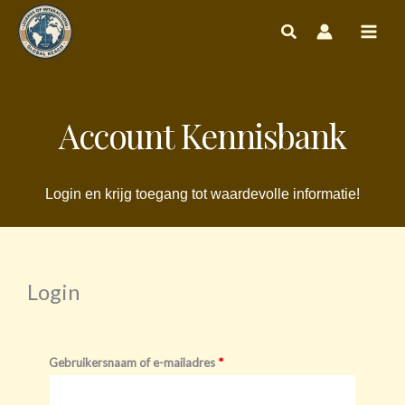
Ga
naar
de
inhoud
Account Kennisbank
Login en krijg toegang tot waardevolle informatie!
Login
Vereist
Vereist
Gebruikersnaam of e-mailadres
*