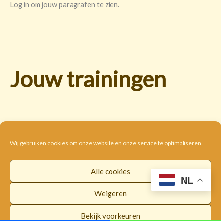
Log in om jouw paragrafen te zien.
Jouw trainingen
Wij gebruiken cookies om onze website en onze service te optimaliseren.
Alle cookies
Cookie beleid
Disclaimer
Privacybeleid
NL
Algemene voorwaarden
Weigeren
Copyright © 2026 |
WorldwideLOI
Bekijk voorkeuren
Facebook