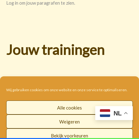
Log in om jouw paragrafen te zien.
Jouw trainingen
Wij gebruiken cookies om onze website en onze service te optimaliseren.
Alle cookies
Cookie beleid
Disclaimer
Privacybeleid
NL
Algemene voorwaarden
Weigeren
Copyright © 2026 |
WorldwideLOI
Bekijk voorkeuren
Facebook