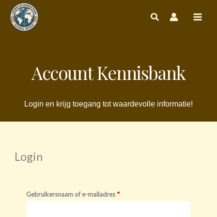
Ga
naar
de
inhoud
Account Kennisbank
Login en krijg toegang tot waardevolle informatie!
Login
Vereist
Vereist
Gebruikersnaam of e-mailadres
*