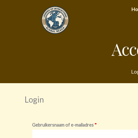
Ga
Ho
naar
de
inhoud
Acc
Log
Login
Vereist
Vereist
Gebruikersnaam of e-mailadres
*