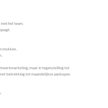
 met het team.
jaagt.
ten mokken.
n.
werkmarketing, maar in tegenstelling tot
 met betrekking tot maandelijkse aankopen.
.