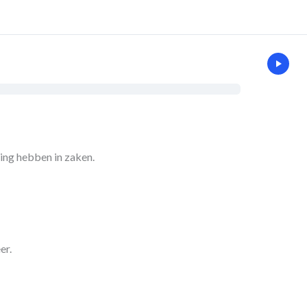
Enter
Present
Mode
ting hebben in zaken.
er.