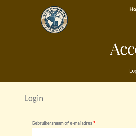
Ga
Ho
naar
de
inhoud
Acc
Log
Login
Vereist
Vereist
Gebruikersnaam of e-mailadres
*