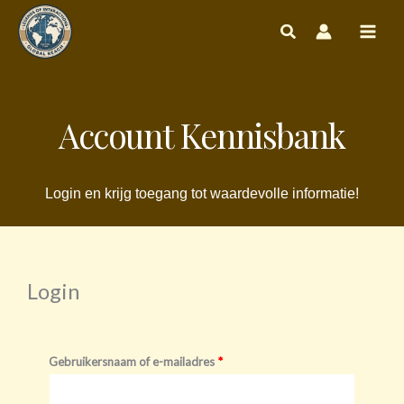
Ga
naar
de
inhoud
Account Kennisbank
Login en krijg toegang tot waardevolle informatie!
Login
Vereist
Vereist
Gebruikersnaam of e-mailadres
*