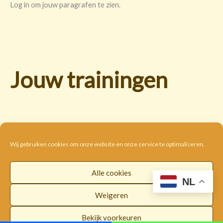
Log in om jouw paragrafen te zien.
Jouw trainingen
Wij gebruiken cookies om onze website en onze service te optimaliseren.
Alle cookies
Cookie beleid
Disclaimer
Privacybeleid
NL
Algemene voorwaarden
Weigeren
Copyright © 2026 |
WorldwideLOI
Bekijk voorkeuren
Facebook