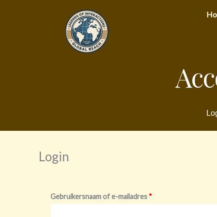
Ga
Ho
naar
de
inhoud
Acc
Log
Login
Vereist
Vereist
Gebruikersnaam of e-mailadres
*