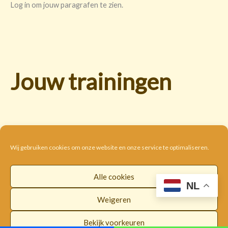
Log in om jouw paragrafen te zien.
Jouw trainingen
Wij gebruiken cookies om onze website en onze service te optimaliseren.
Alle cookies
Cookie beleid
Disclaimer
Privacybeleid
NL
Algemene voorwaarden
Weigeren
Copyright © 2026 |
WorldwideLOI
Bekijk voorkeuren
Facebook