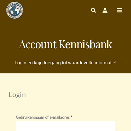
Ga
naar
de
inhoud
Account Kennisbank
Login en krijg toegang tot waardevolle informatie!
Login
Vereist
Vereist
Gebruikersnaam of e-mailadres
*